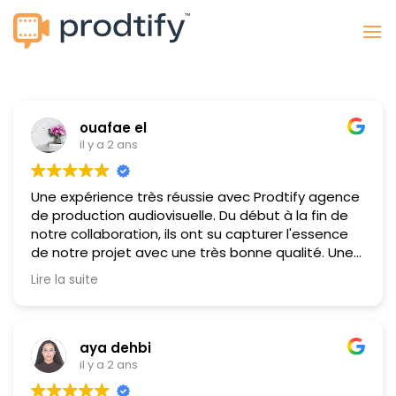
Passer
au
contenu
ouafae el
il y a 2 ans
Une expérience très réussie avec Prodtify agence
de production audiovisuelle. Du début à la fin de
notre collaboration, ils ont su capturer l'essence
de notre projet avec une très bonne qualité. Une
équipe talentueuse et dévouée. Recommande
Lire la suite
vivement.
aya dehbi
il y a 2 ans