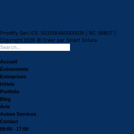
Prodtify Sarl ICE: 003358480000035 | RC: 56807 |
Copyright 2026 © Créer par
Smart Soluce
Accueil
Événements
Entreprises
Hôtels
Portfolio
Blog
Avis
Autres Services
Contact
09:00 - 17:00