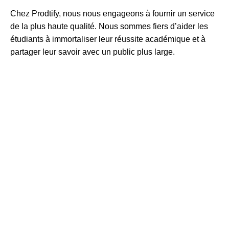
Chez Prodtify, nous nous engageons à fournir un service
de la plus haute qualité. Nous sommes fiers d’aider les
étudiants à immortaliser leur réussite académique et à
partager leur savoir avec un public plus large.
Réservez Votre Session
de Soutenance avec
Prodtify
Préparez-vous à soutenir votre mémoire et souhaitez capturer ce moment
important? Contactez Prodtify pour discuter de vos besoins et voir
comment nous pouvons vous aider à créer un souvenir durable de votre