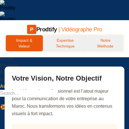
Passer
au
contenu
Prodtify
| Vidéographe Pro
P
Accueil
Impact &
Expertise
Notre
Événements
Valeur
Technique
Méthode
Entreprises
Hôtels
Portfolio
Blog
Votre Vision, Notre Objectif
Avis
Autres Services
Le
vidéographe professionnel
est l’atout majeur
pour la communication de votre entreprise au
Maroc. Nous transformons vos idées en contenus
Devis
visuels à fort impact.