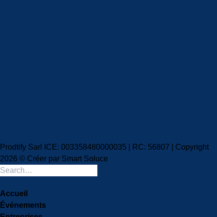
Prodtify Sarl ICE: 003358480000035 | RC: 56807 | Copyright
2026 © Créer par
Smart Soluce
Accueil
Événements
Entreprises