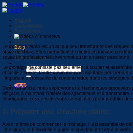
Passer
au
contenu
Accueil
Événements
Entreprises
Hôtels
Portfolio
Le montage vidéo est un art qui peut transformer des séquence
Blog
place de choix. Elles permettent de mettre en lumière des té
Avis
soyez un professionnel chevronné ou un amateur passionné, le 
Autres Services
Le montage ne consiste pas seulement à couper et assembler de
et facile à suivre, tandis qu’un mauvais montage peut rendre 
l’importance croissante du contenu vidéo dans les stratégies d
Devis
Dans cet article, nous explorerons huit techniques éprouvées
efficace, à maintenir l’intérêt des spectateurs et à transmettr
témoignage, ces conseils vous seront utiles pour produire des
1. Préparer une structure claire:
Avant même de commencer le montage, il est essentiel de défini
Une structure bien définie guide le spectateur et rend la vidé