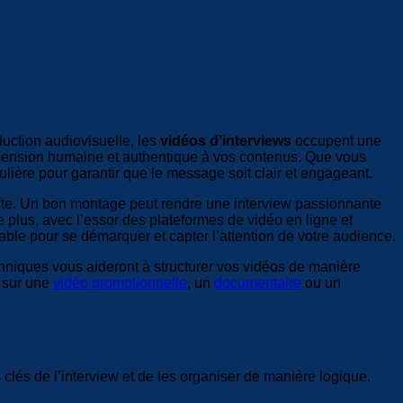
uction audiovisuelle, les
vidéos d’interviews
occupent une
dimension humaine et authentique à vos contenus. Que vous
ière pour garantir que le message soit clair et engageant.
ante. Un bon montage peut rendre une interview passionnante
plus, avec l’essor des plateformes de vidéo en ligne et
able pour se démarquer et capter l’attention de votre audience.
hniques vous aideront à structurer vos vidéos de manière
z sur une
vidéo promotionnelle
, un
documentaire
ou un
clés de l’interview et de les organiser de manière logique.