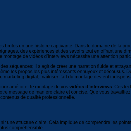
s brutes en une histoire captivante. Dans le domaine de la prod
moignages, des expériences et des savoirs tout en offrant une 
montage de vidéos d’interviews nécessite une attention particul
s séquences; il s’agit de créer une narration fluide et attray
même les propos les plus intéressants ennuyeux et décousus. De 
e marketing digital, maîtriser l’art du montage devient indispens
 pour améliorer le montage de vos
vidéos d’interviews
. Ces tec
e votre message de manière claire et concise. Que vous travaillie
 contenus de qualité professionnelle.
r une structure claire. Cela implique de comprendre les points 
o plus compréhensible.