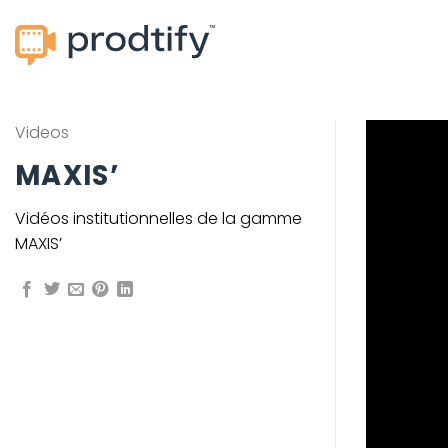
Passer
au
contenu
Videos
MAXIS’
Vidéos institutionnelles de la gamme
MAXIS’